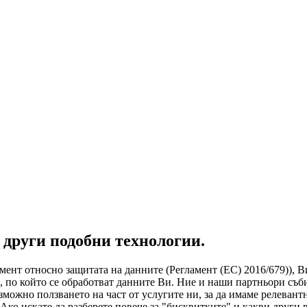
 други подобни технологии.
ент относно защитата на данните (Регламент (ЕС) 2016/679)), В
 по който се обработват данните Ви. Ние и наши партньори съби
ъзможно ползването на част от услугите ни, за да имаме релеван
о искате да разберете повече за "бисквитките" и какви други 