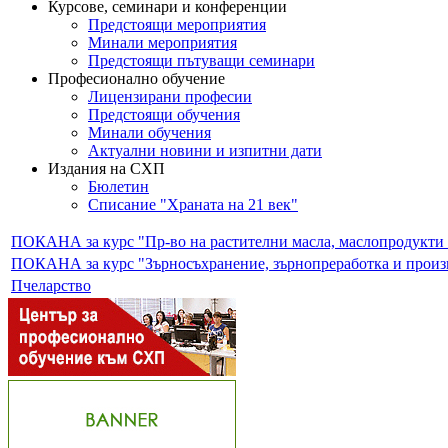
Курсове, семинари и конференции
Предстоящи мероприятия
Минали мероприятия
Предстоящи пътуващи семинари
Професионално обучение
Лицензирани професии
Предстоящи обучения
Минали обучения
Актуални новини и изпитни дати
Издания на СХП
Бюлетин
Списание "Храната на 21 век"
ПОКАНА за курс "Пр-во на растителни масла, маслопродукти и 
ПОКАНА за курс "Зърносъхранение, зърнопреработка и производ
Пчеларство