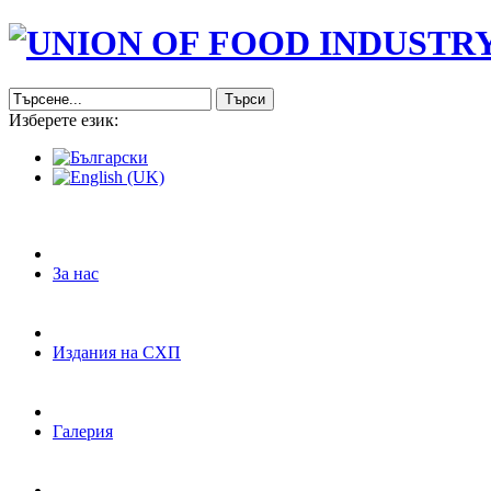
Търси
Изберете език:
За нас
Издания на СХП
Галерия