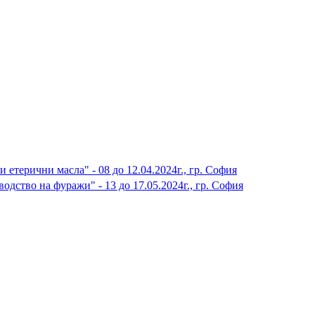
етерични масла" - 08 до 12.04.2024г., гр. София
ство на фуражи" - 13 до 17.05.2024г., гр. София