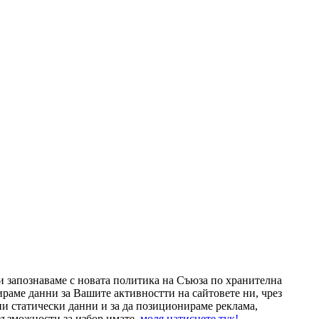
и запознаваме с новата политика на Съюза по хранителна
раме данни за Вашите активностти на сайтовете ни, чрез
тни статически данни и за да позиционираме реклама,
възможности за избор имате,
моля натиснете тук!